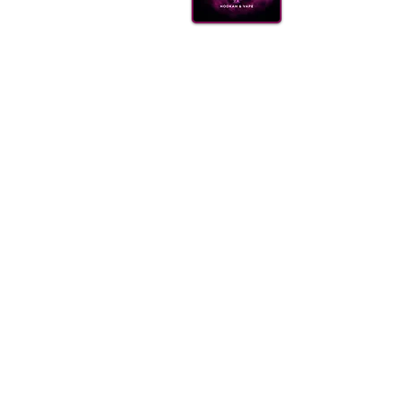
КАЛ
ВУГІ
АКС
(099) 385 7645
ДОСТ
ОПТО
FAQ
Блог
Щодня 09.00-21.00
Одеса, Україна
order@sweet-smok.com
Інтернет-магазин: тютюн для кальян
©2021 sweet-smok.com.
Тютюн для 