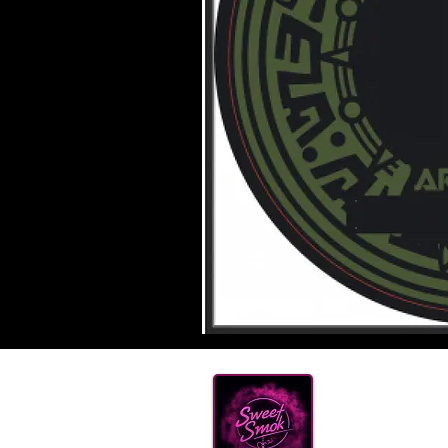
Нова
ТЮТ