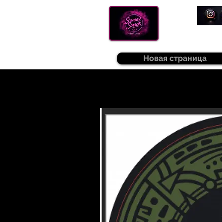
Новая страница
Sweetsmok |
Табак для кальяну
|
Т