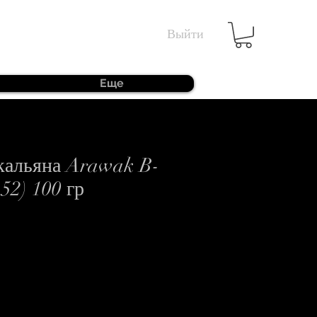
Выйти
Еще
 кальяна Arawak B-
52) 100 гр