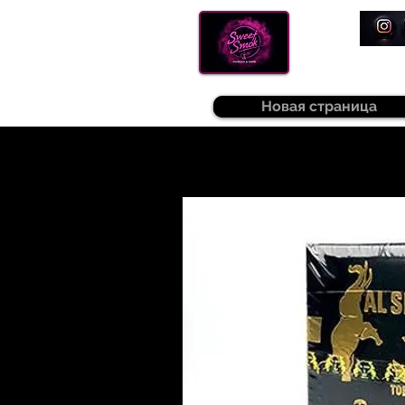
Новая страница
Sweetsmok |
Табак для кальяну
|
Т