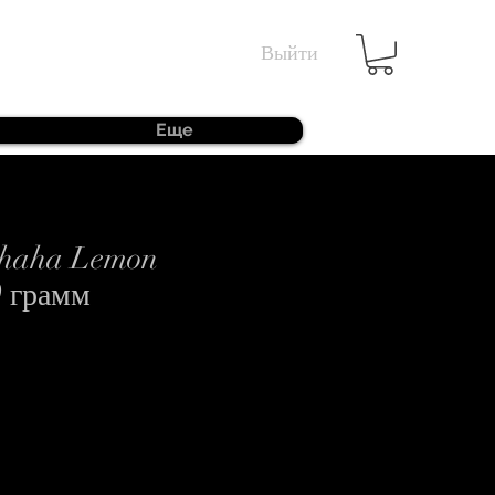
Выйти
Еще
Shaha Lemon
0 грамм