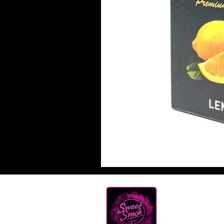
Нова
ТЮТ