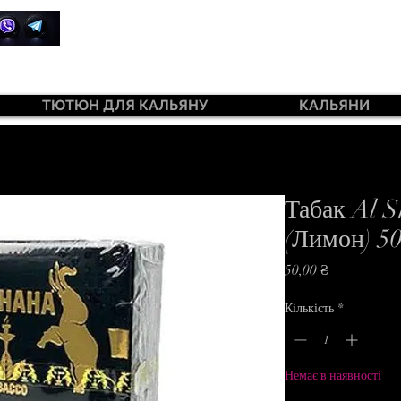
+380 99 385 7645
ТЮТЮН ДЛЯ КАЛЬЯНУ
КАЛЬЯНИ
ютюн 420 Light 100 г
Табак Al 
(Лимон) 5
Ціна
50,00 ₴
Кількість
*
Немає в наявності