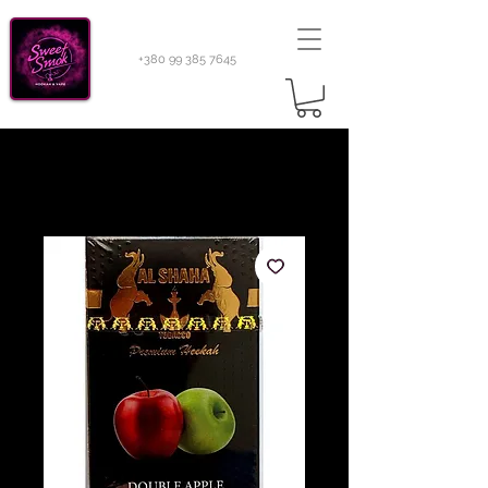
+380 99 385 7645
Sweetsmok |
Табак для кальяну
|
Тютюн 420
Light 100 г