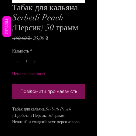
Табак для кальяна
Serbetli Peach
ОТЗЫВЫ
(Персик) 50 грамм
Звичайна
За
 100,00 ₴ 
95,00 ₴
ціна
розпродажем
Кількість
*
Немає в наявності
Повідомити про наявність
Табак для кальяна Serbetli Peach
(Щербетли Персик) 50 грамм
Нежный и сладкий вкус персикового
табака отлично курится
самостоятельно. Но можно