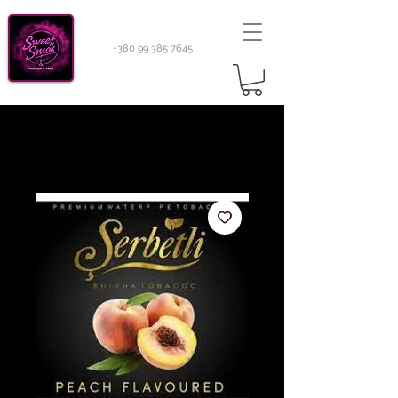
+380 99 385 7645
Sweetsmok |
Табак для кальяну
|
Тютюн 420
Light 100 г