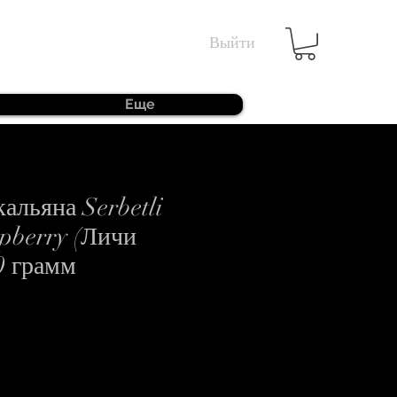
Выйти
Еще
кальяна Serbetli
pberry (Личи
0 грамм
а
озпродажем