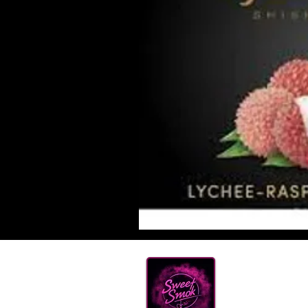
Нова
ТЮТ