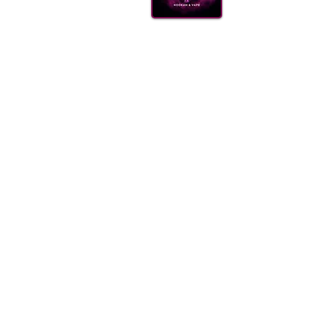
КАЛ
ВУГІ
АКС
(099) 385 7645
ДОСТ
ОПТО
FAQ
Блог
Щодня 09.00-21.00
Одеса, Україна
order@sweet-smok.com
Інтернет-магазин: тютюн для кальян
©2021 sweet-smok.com.
Тютюн для 