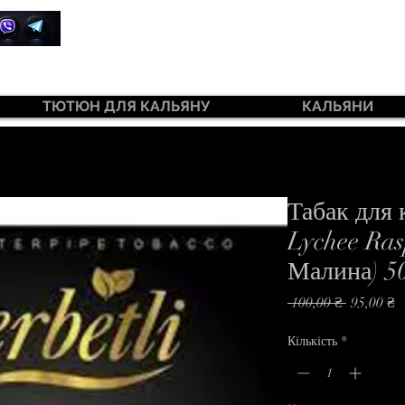
+380 99 385 7645
ТЮТЮН ДЛЯ КАЛЬЯНУ
КАЛЬЯНИ
ютюн 420 Light 100 г
Табак для 
Lychee Ras
Малина) 5
Звичайна
З
 100,00 ₴ 
95,00 ₴
ціна
р
Кількість
*