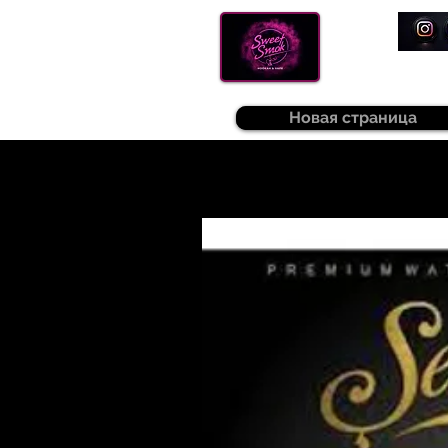
Новая страница
Sweetsmok |
Табак для кальяну
|
Т