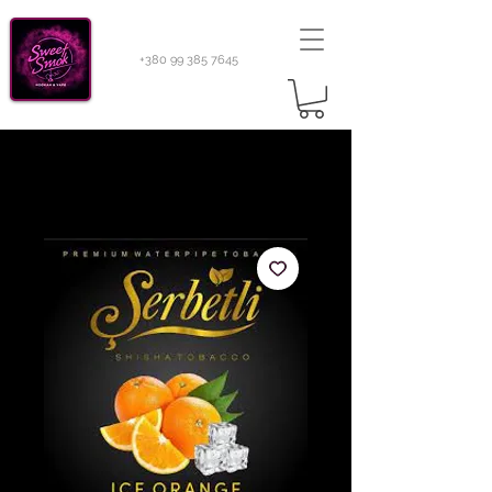
+380 99 385 7645
Sweetsmok |
Табак для кальяну
|
Тютюн 420
Light 100 г