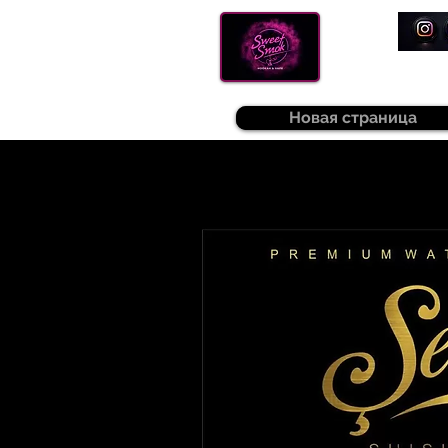
Новая страница
Sweetsmok |
Табак для кальяну
|
Т