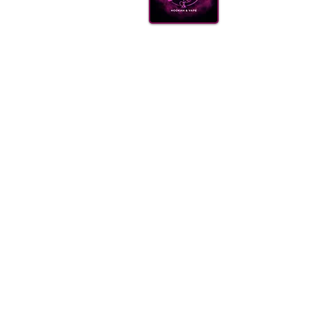
КАЛ
ВУГІ
АКС
(099) 385 7645
ДОСТ
ОПТО
FAQ
Блог
Щодня 09.00-21.00
Одеса, Україна
order@sweet-smok.com
Інтернет-магазин: тютюн для кальян
©2021 sweet-smok.com.
Тютюн для 