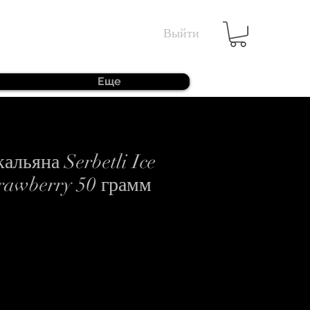
Выйти
Еще
кальяна Serbetli Ice
rawberry 50 грамм
а
озпродажем