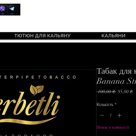
+380 99 385 7645
ТЮТЮН ДЛЯ КАЛЬЯНУ
КАЛЬЯНИ
ютюн 420 Light 100 г
Табак для 
Banana St
Звичайна
З
 100,00 ₴ 
95,00 ₴
ціна
р
Кількість
*
Немає в наявності