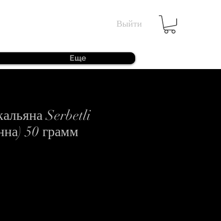
Выйти
Еще
кальяна Serbetli
нна) 50 грамм
а
озпродажем