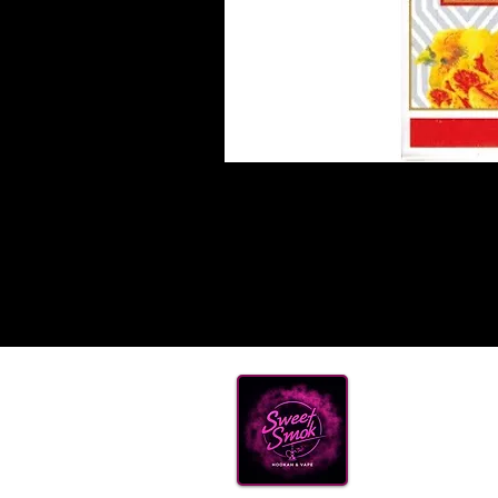
Нова
ТЮТ
КАЛ