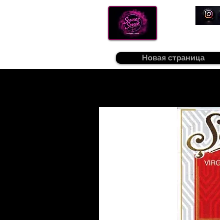
Новая страница
Sweetsmok |
Табак для кальяну
|
Т