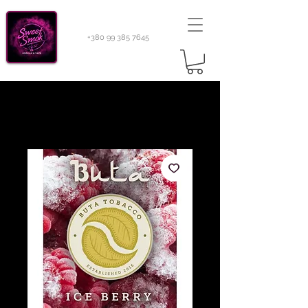
+380 99 385 7645
Sweetsmok |
Табак для кальяну
|
Тютюн 420
Light 100 г