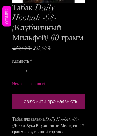
Табак Daily
ОТЗЫВЫ
Hookah -08-
(Клубничный
Мильфей) 60 грамм
Звичайна
За
 250,00 ₴ 
245,00 ₴
ціна
розпродажем
Кількість
*
Немає в наявності
Повідомити про наявність
Табак для кальяна Daily Hookah -08-
(Дейли Хука Клубничный Мильфей) 60
грамм – крутейший тортик с