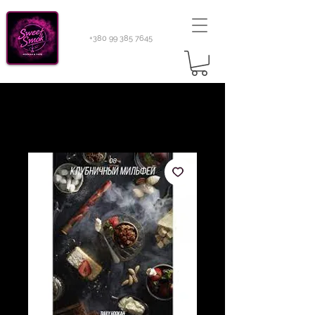
+380 99 385 7645
Sweetsmok |
Табак для кальяну
|
Тютюн 420
Light 100 г