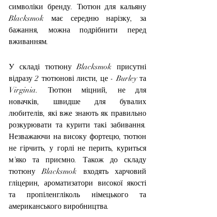
символіки бренду. Тютюн для кальяну 
Blacksmok має середню нарізку, за 
бажання, можна подрібнити перед 
вживанням.
У складі тютюну Blacksmok присутні 
відразу 2 тютюнові листи, це - Burley та 
Virginia. Тютюн міцний, не для 
новачків, швидше для бувалих 
любителів, які вже знають як правильно 
розкурювати та курити такі забивання. 
Незважаючи на високу фортецю, тютюн 
не гірчить, у горлі не перить, куриться 
м'яко та приємно. Також до складу 
тютюну Blacksmok входять харчовий 
гліцерин, ароматизатори високої якості 
та пропіленгліколь німецького та 
американського виробництва.