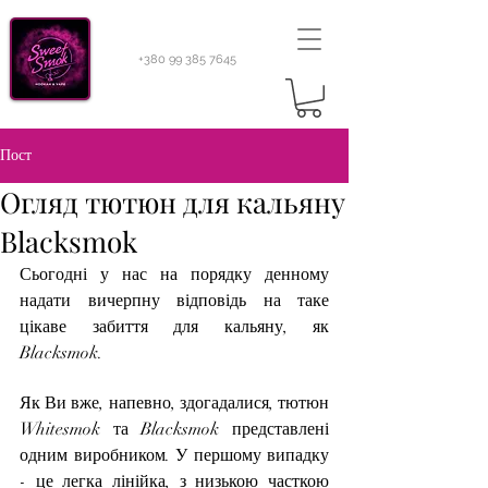
+380 99 385 7645
Пост
Огляд тютюн для кальяну
Blacksmok
Сьогодні у нас на порядку денному 
надати вичерпну відповідь на таке 
цікаве забиття для кальяну, як 
Blacksmok.
Як Ви вже, напевно, здогадалися, тютюн 
Whitesmok та Blacksmok представлені 
одним виробником. У першому випадку 
- це легка лінійка, з низькою часткою 