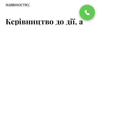
наявностю).
Керівництво до дії, а 
саме до покупки 
тютюну для кальяну 
Blacksmok
Хороший тютюн, якісний, різко 
увірвався в наш світ, заявив про себе 
сміливо і чітко, більше