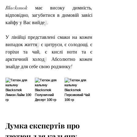
Blacksmok має високу димність, 
відповідно, загубитися в димовій завісі 
кайфу у Вас вийде)).
У лінійці представлені смаки на кожен 
випадок життя)) є цитруси, є солодощі, є 
горіхи та чай, є кислі ноти та є 
арктичний холод)) Абсолютно кожен 
знайде для себе свою родзинку!
Думка експертів про 
тютюн для кальяну 