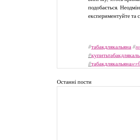
подобається. Неодмін
експериментуйте та с
#
табакдлякальяна
 #
m
#
купитьтабакдлякаль
#
табакдлякальянаserb
Останні пости