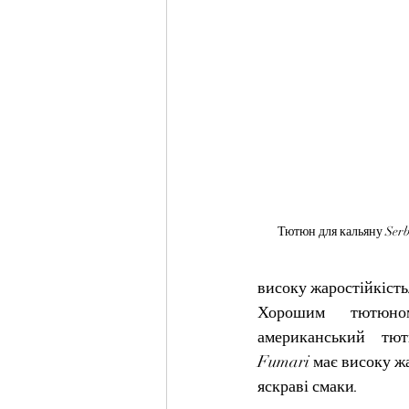
Тютюн для кальяну Serbe
високу жаростійкість
Хорошим тютюно
американський тю
Fumari має високу жа
яскраві смаки.