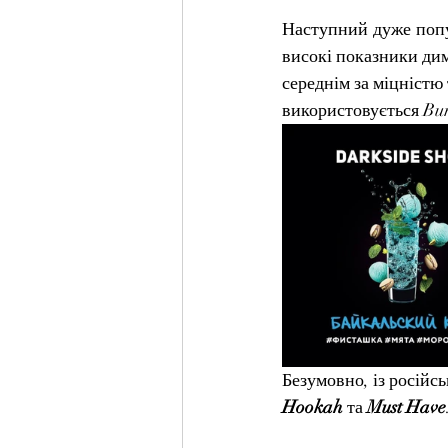
Наступний дуже поп
високі показники дим
середнім за міцністю
використовується Bur
Безумовно, із російс
Hookah 
та 
Must Have