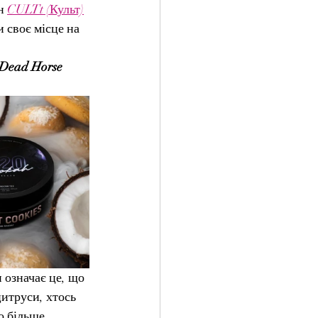
н 
CULTt (Культ)
 своє місце на 
Dead Horse 
 означає це, що 
итруси, хтось 
о більше 