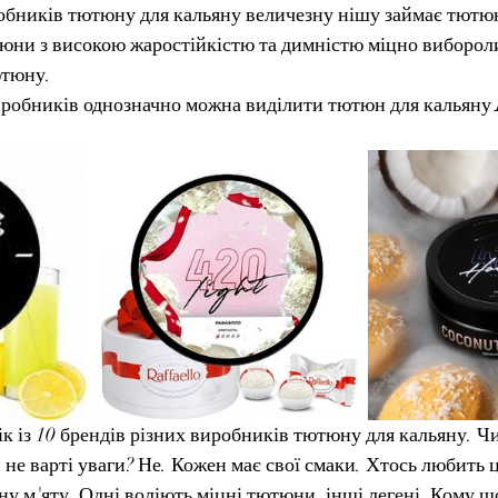
обників тютюну для кальяну величезну нішу займає тютю
тюни з високою жаростійкістю та димністю міцно вибороли
ютюну.
иробників однозначно можна виділити тютюн для кальяну 
к із 10 брендів різних виробників тютюну для кальяну. Чи
 не варті уваги? Не. Кожен має свої смаки. Хтось любить ц
ну м'яту. Одні воліють міцні тютюни, інші легені. Кому щ