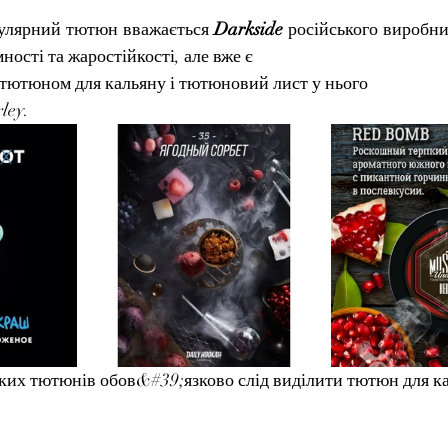
улярний тютюн вважається 
Darkside 
російського виробни
ності та жаростійкості, але вже є
 тютюном для кальяну і тютюновий лист у нього
ley.
ьких тютюнів обов&#39;язково слід виділити тютюн для к
.