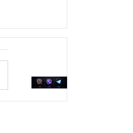
Соцсеті
а
ращі смаки 420 Light
г — що обрати і чому
та