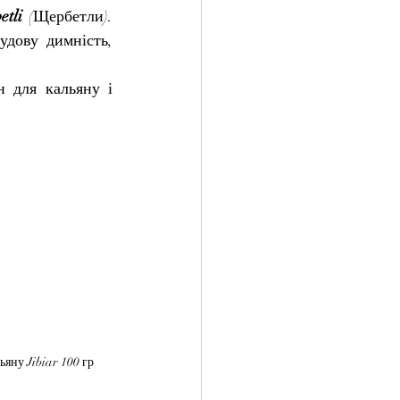
etli 
(Щербетли). 
дову димність, 
для кальяну і 
яну Jibiar 100 гр