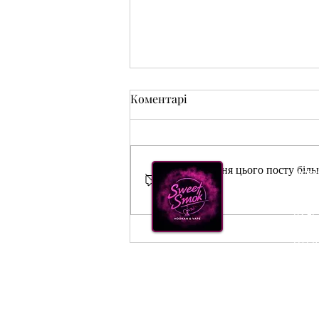
Коментарі
Коментування цього посту більш
Нова
більше.
ТЮТ
420 Light 250 г чи 100 г — що
КАЛ
вигідніше та зручніше
ВУГІ
АКС
(099) 385 7645
ДОСТ
ОПТО