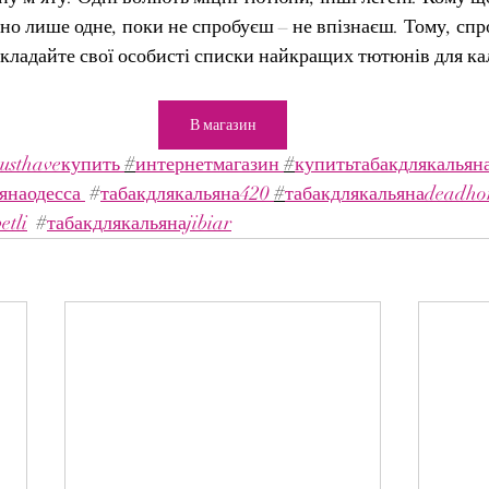
но лише одне, поки не спробуєш – не впізнаєш. Тому, спр
кладайте свої особисті списки найкращих тютюнів для ка
В магазин
usthaveкупить 
#
интернетмагазин 
#
купитьтабакдлякальяна
янаодесса 
 #
табакдлякальяна420 
#
табакдлякальянаdeadhor
etli
 #
табакдлякальянаjibiar