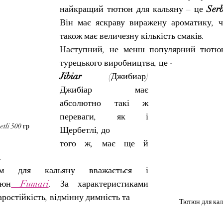
найкращий тютюн для кальяну – це 
Serb
Він має яскраву виражену ароматику, чу
також має величезну кількість смаків.
Наступний, не менш популярний тютюн 
турецького виробництва, це - 
Jibiar 
(Джибиар) 
Джибіар має 
абсолютно такі ж 
переваги, як і 
tli 500 гр
Щербетлі, до
того ж, має ще й 
.
м для кальяну вважається і 
тюн
 Fumari
. За характеристиками 
ростійкість, відмінну димність та
Тютюн для каль