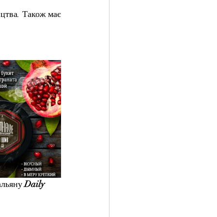
цтва. Також має 
альяну 
Daily 