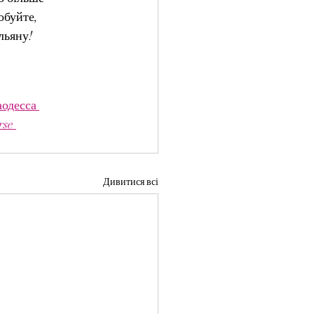
обуйте, 
льяну!
одесса 
se 
Дивитися всі