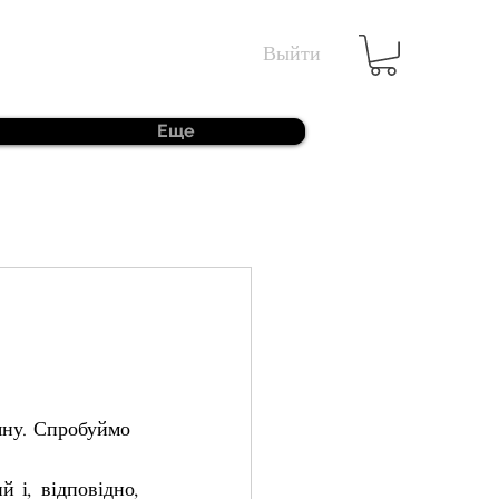
Выйти
Еще
яну. Спробуймо 
і, відповідно, 