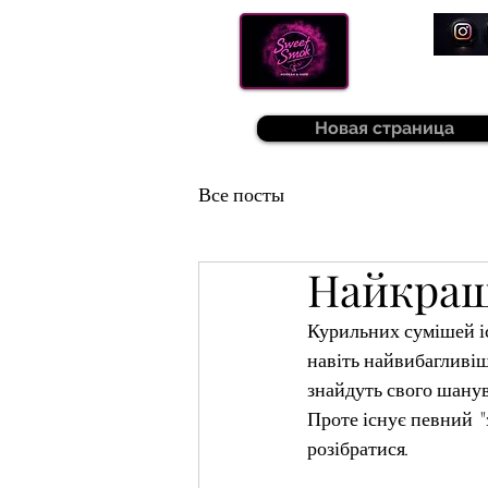
Новая страница
Все посты
Найкращ
Курильних сумішей іс
навіть найвибагливішо
знайдуть свого шанув
Проте існує певний 
розібратися.