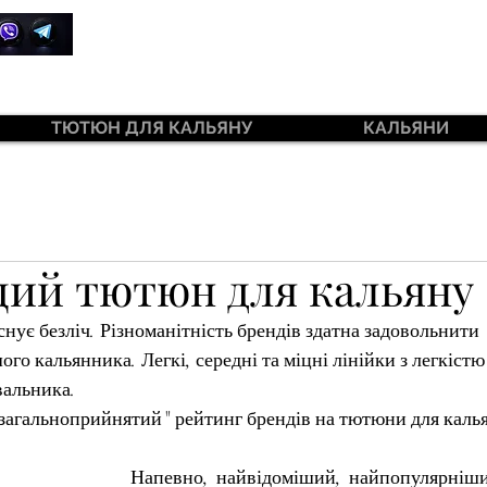
+380 99 385 7645
ТЮТЮН ДЛЯ КАЛЬЯНУ
КАЛЬЯНИ
ий тютюн для кальяну
нує безліч. Різноманітність брендів здатна задовольнити
го кальянника. Легкі, середні та міцні лінійки з легкістю
альника. 
"загальноприйнятий" рейтинг брендів на тютюни для каль
Напевно, найвідоміший, найпопулярніший 