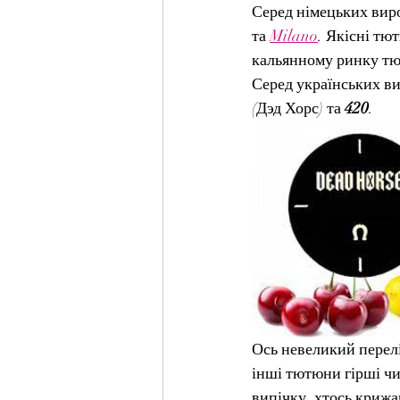
Серед німецьких вир
та 
Milano
. Якісні тю
кальянному ринку т
Серед українських в
(Дэд Хорс) та 
420
.
Ось невеликий перелі
інші тютюни гірші чи
випічку, хтось крижа